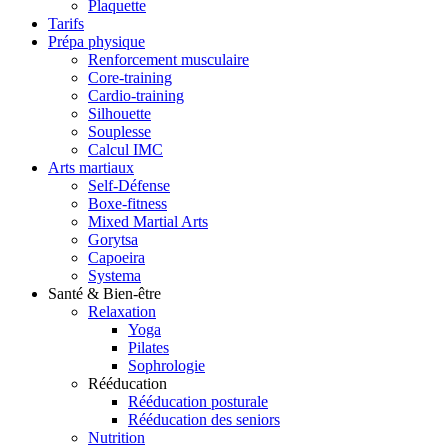
Plaquette
Tarifs
Prépa physique
Renforcement musculaire
Core-training
Cardio-training
Silhouette
Souplesse
Calcul IMC
Arts martiaux
Self-Défense
Boxe-fitness
Mixed Martial Arts
Gorytsa
Capoeira
Systema
Santé & Bien-être
Relaxation
Yoga
Pilates
Sophrologie
Rééducation
Rééducation posturale
Rééducation des seniors
Nutrition