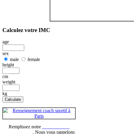
Calculez votre IMC
age
sex
male
female
height
cm
weight
kg
Remplissez notre
formulaire de
renseignement
. Nous vous rappelons