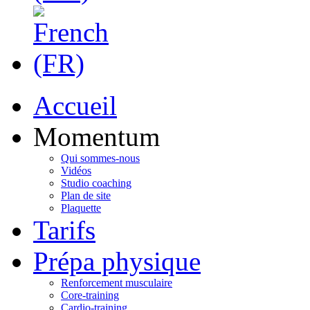
Accueil
Momentum
Qui sommes-nous
Vidéos
Studio coaching
Plan de site
Plaquette
Tarifs
Prépa physique
Renforcement musculaire
Core-training
Cardio-training