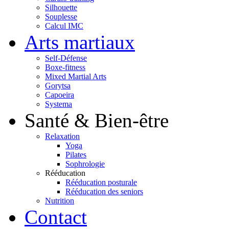
Silhouette
Souplesse
Calcul IMC
Arts martiaux
Self-Défense
Boxe-fitness
Mixed Martial Arts
Gorytsa
Capoeira
Systema
Santé & Bien-être
Relaxation
Yoga
Pilates
Sophrologie
Rééducation
Rééducation posturale
Rééducation des seniors
Nutrition
Contact