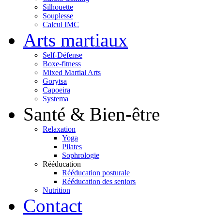
Silhouette
Souplesse
Calcul IMC
Arts martiaux
Self-Défense
Boxe-fitness
Mixed Martial Arts
Gorytsa
Capoeira
Systema
Santé & Bien-être
Relaxation
Yoga
Pilates
Sophrologie
Rééducation
Rééducation posturale
Rééducation des seniors
Nutrition
Contact