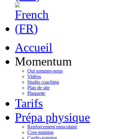
Accueil
Momentum
Qui sommes-nous
Vidéos
Studio coaching
Plan de site
Plaquette
Tarifs
Prépa physique
Renforcement musculaire
Core-training
Cardio-training